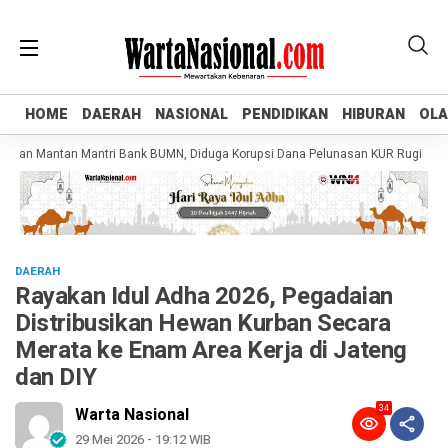
HOME
HOME
DAERAH
DAERAH
NASIONAL
NASIONAL
PENDIDIKAN
PENDIDIKAN
HIBURAN
HIBURAN
OL
OL
n Mantan Mantri Bank BUMN, Diduga Korupsi Dana Pelunasan KUR Rugikan Nega
DAERAH
Rayakan Idul Adha 2026, Pegadaian
Distribusikan Hewan Kurban Secara
Merata ke Enam Area Kerja di Jateng
dan DIY
34
Warta Nasional
29 Mei 2026 - 19:12 WIB