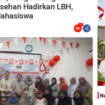
asehan Hadirkan LBH,
Mahasiswa
131
N