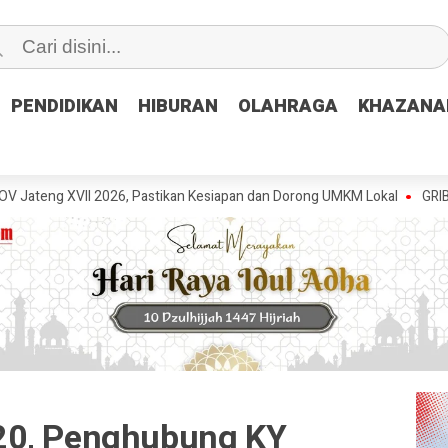
PENDIDIKAN
PENDIDIKAN
HIBURAN
HIBURAN
OLAHRAGA
OLAHRAGA
KHAZANA
KHAZANA
I 2026, Pastikan Kesiapan dan Dorong UMKM Lokal
GRIB Jaya Pemal
20, Penghubung KY