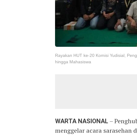
Rayakan HUT ke-20 Komisi Yudisial, Pen
hingga Mahasiswa
WARTA NASIONAL
– Penghub
menggelar acara sarasehan d