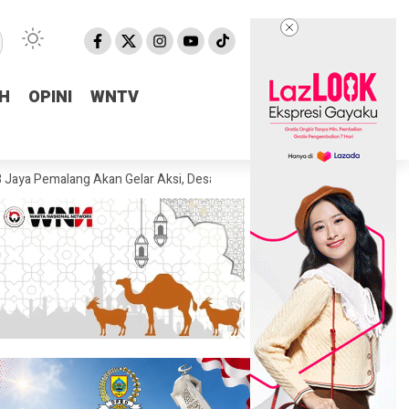
H
H
OPINI
OPINI
WNTV
WNTV
ang Akan Gelar Aksi, Desak KPK Tuntaskan Dugaan Korupsi di Pemalang