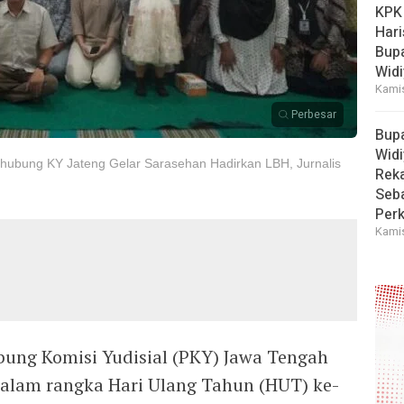
KPK
Hari
Bup
Widi
Kamis
Perbesar
Bup
Widi
ghubung KY Jateng Gelar Sarasehan Hadirkan LBH, Jurnalis
Reka
Seba
Perk
Kamis
ung Komisi Yudisial (PKY) Jawa Tengah
alam rangka Hari Ulang Tahun (HUT) ke-