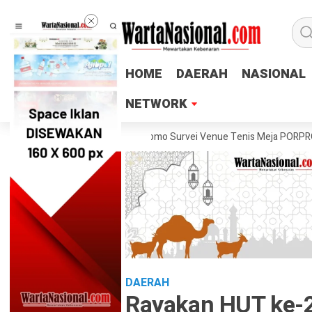
HOME
HOME
DAERAH
DAERAH
NASIONAL
NASIONAL
NETWORK
NETWORK
 Lukas Arry Dwiko Utomo Survei Venue Tenis Meja PORPROV Jateng XVI
DAERAH
Rayakan HUT ke-