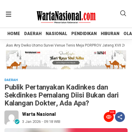
HOME
HOME
DAERAH
DAERAH
NASIONAL
NASIONAL
PENDIDIKAN
PENDIDIKAN
HIBURAN
HIBURAN
OL
OL
as Arry Dwiko Utomo Survei Venue Tenis Meja PORPROV Jateng XVII 2026, Pas
DAERAH
Publik Pertanyakan Kadinkes dan
Sekdinkes Pemalang Diisi Bukan dari
Kalangan Dokter, Ada Apa?
666
Warta Nasional
3 Jan 2026 - 09:18 WIB