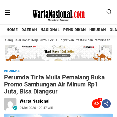
HOME
HOME
DAERAH
DAERAH
NASIONAL
NASIONAL
PENDIDIKAN
PENDIDIKAN
HIBURAN
HIBURAN
OL
OL
ng Gelar Rapat Kerja 2026, Fokus Tingkatkan Prestasi dan Pembinaan Atlet Mu
INFORMASI
Perumda Tirta Mulia Pemalang Buka
Promo Sambungan Air Minum Rp1
Juta, Bisa Diangsur
40
Warta Nasional
9 Mei 2026 - 20:47 WIB