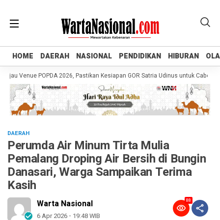
HOME
HOME
DAERAH
DAERAH
NASIONAL
NASIONAL
PENDIDIKAN
PENDIDIKAN
HIBURAN
HIBURAN
OL
OL
u Venue POPDA 2026, Pastikan Kesiapan GOR Satria Udinus untuk Cabor Tenis 
DAERAH
Perumda Air Minum Tirta Mulia
Pemalang Droping Air Bersih di Bungin
Danasari, Warga Sampaikan Terima
Kasih
88
Warta Nasional
6 Apr 2026 - 19:48 WIB