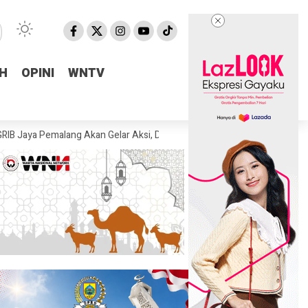
H
H
OPINI
OPINI
WNTV
WNTV
malang Akan Gelar Aksi, Desak KPK Tuntaskan Dugaan Korupsi di Pemala