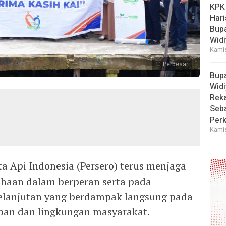
KPK
Hari
Bup
Widi
Kamis
Perbesar
Bup
Widi
Reka
Seba
Perk
Kamis
ta Api Indonesia (Persero) terus menjaga
ahaan dalam berperan serta pada
lanjutan yang berdampak langsung pada
pan dan lingkungan masyarakat.