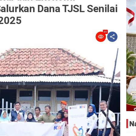
alurkan Dana TJSL Senilai
 2025
69
N