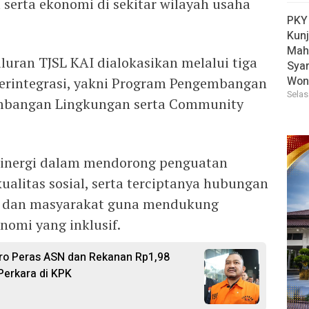
l serta ekonomi di sekitar wilayah usaha
PKY
Kun
Mah
uran TJSL KAI dialokasikan melalui tiga
Sya
Won
erintegrasi, yakni Program Pengembangan
Selas
bangan Lingkungan serta Community
rsinergi dalam mendorong penguatan
ualitas sosial, serta terciptanya hubungan
n dan masyarakat guna mendukung
nomi yang inklusif.
ro Peras ASN dan Rekanan Rp1,98
Perkara di KPK