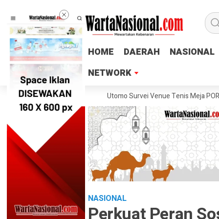
HOME
HOME
DAERAH
DAERAH
NASIONAL
NASIONAL
NETWORK
NETWORK
eng Lukas Arry Dwiko Utomo Survei Venue Tenis Meja PORPROV Jateng 
NASIONAL
Perkuat Peran So