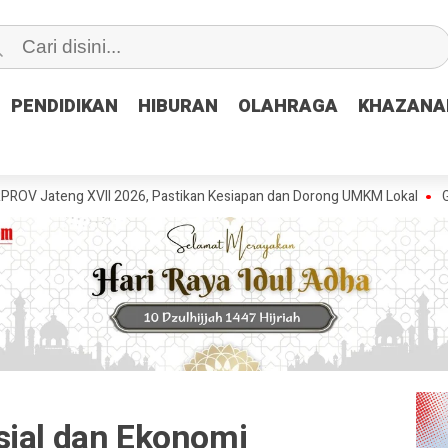
PENDIDIKAN
PENDIDIKAN
HIBURAN
HIBURAN
OLAHRAGA
OLAHRAGA
KHAZANA
KHAZANA
XVII 2026, Pastikan Kesiapan dan Dorong UMKM Lokal
GRIB Jaya Pe
sial dan Ekonomi