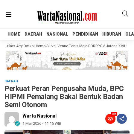
HOME
HOME
DAERAH
DAERAH
NASIONAL
NASIONAL
PENDIDIKAN
PENDIDIKAN
HIBURAN
HIBURAN
OL
OL
kas Arry Dwiko Utomo Survei Venue Tenis Meja PORPROV Jateng XVII 2026, Pas
DAERAH
Perkuat Peran Pengusaha Muda, BPC
HIPMI Pemalang Bakal Bentuk Badan
Semi Otonom
106
Warta Nasional
1 Mar 2026 - 11:15 WIB