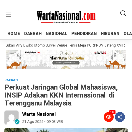
HOME
HOME
DAERAH
DAERAH
NASIONAL
NASIONAL
PENDIDIKAN
PENDIDIKAN
HIBURAN
HIBURAN
OL
OL
ukas Arry Dwiko Utomo Survei Venue Tenis Meja PORPROV Jateng XVII 2026, Pa
DAERAH
Perkuat Jaringan Global Mahasiswa,
INSIP Adakan KKN Internasional di
Terengganu Malaysia
119
Warta Nasional
21 Agu 2025 - 09:03 WIB