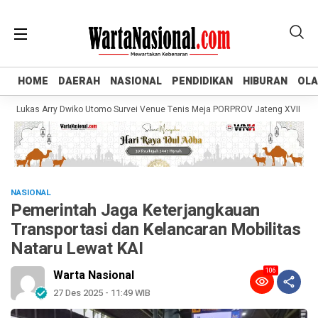
HOME
HOME
DAERAH
DAERAH
NASIONAL
NASIONAL
PENDIDIKAN
PENDIDIKAN
HIBURAN
HIBURAN
OL
OL
ukas Arry Dwiko Utomo Survei Venue Tenis Meja PORPROV Jateng XVII 2026, Pa
NASIONAL
Pemerintah Jaga Keterjangkauan
Transportasi dan Kelancaran Mobilitas
Nataru Lewat KAI
106
Warta Nasional
27 Des 2025 - 11:49 WIB