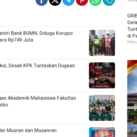
Jumat
GRI
Gela
Tun
ntri Bank BUMN, Diduga Korupsi
di 
ara Rp749 Juta
Rabu,
ksi, Desak KPK Tuntaskan Dugaan
an Akademik Mahasiswa Fakultas
sobo
lar Musran dan Musanran