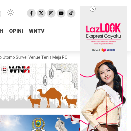
H
H
OPINI
OPINI
WNTV
WNTV
urvei Venue Tenis Meja PORPROV Jateng XVII 2026, Pastikan Kesiapa