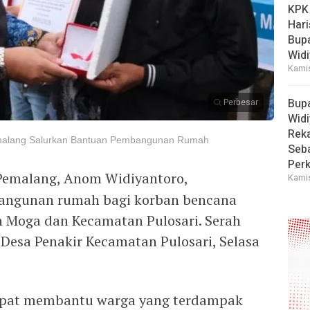
KPK
Hari
Bup
Widi
Kamis
Bup
Perbesar
Widi
Reka
Pemalang Salurkan Bantuan Pembangunan Rumah
Seba
Perk
Pemalang, Anom Widiyantoro,
Kamis
ngunan rumah bagi korban bencana
n Moga dan Kecamatan Pulosari. Serah
 Desa Penakir Kecamatan Pulosari, Selasa
apat membantu warga yang terdampak