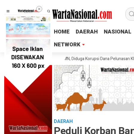
HOME
HOME
DAERAH
DAERAH
NASIONAL
NASIONAL
NETWORK
NETWORK
an Mantan Mantri Bank BUMN, Diduga Korupsi Dana Pelunasan KUR Rugik
DAERAH
Peduli Korban Ban