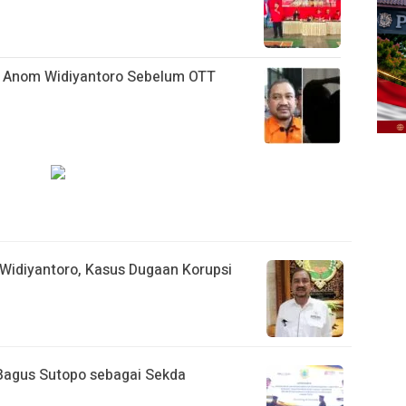
s Anom Widiyantoro Sebelum OTT
idiyantoro, Kasus Dugaan Korupsi
 Bagus Sutopo sebagai Sekda