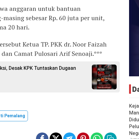
hwa anggaran untuk bantuan
sing sebesar Rp. 60 juta per unit,
ma 20 hari.
ersebut Ketua TP. PKK dr. Noor Faizah
 dan Camat Pulosari Arif Senoaji.***
ksi, Desak KPK Tuntaskan Dugaan
D
Keja
Man
ti Pemalang
Didu
Pel
Neg