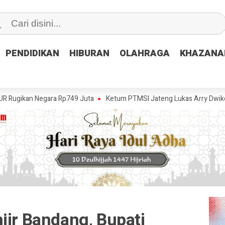
PENDIDIKAN
PENDIDIKAN
HIBURAN
HIBURAN
OLAHRAGA
OLAHRAGA
KHAZANA
KHAZANA
an Negara Rp749 Juta
Ketum PTMSI Jateng Lukas Arry Dwiko Utomo S
jir Bandang, Bupati