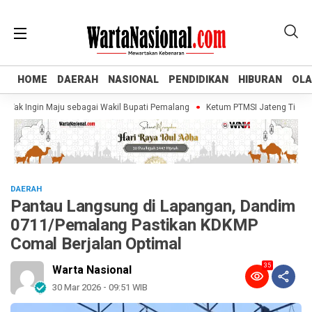
HOME
HOME
DAERAH
DAERAH
NASIONAL
NASIONAL
PENDIDIKAN
PENDIDIKAN
HIBURAN
HIBURAN
OL
OL
k Ingin Maju sebagai Wakil Bupati Pemalang
Ketum PTMSI Jateng Tinjau Venu
DAERAH
Pantau Langsung di Lapangan, Dandim
0711/Pemalang Pastikan KDKMP
Comal Berjalan Optimal
35
Warta Nasional
30 Mar 2026 - 09:51 WIB