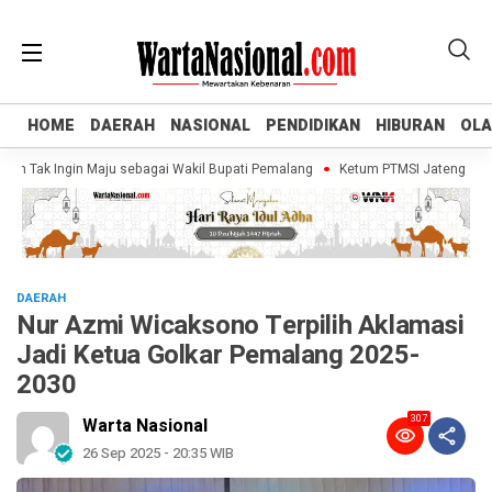
HOME
HOME
DAERAH
DAERAH
NASIONAL
NASIONAL
PENDIDIKAN
PENDIDIKAN
HIBURAN
HIBURAN
OL
OL
 Tak Ingin Maju sebagai Wakil Bupati Pemalang
Ketum PTMSI Jateng Tinjau V
DAERAH
Nur Azmi Wicaksono Terpilih Aklamasi
Jadi Ketua Golkar Pemalang 2025-
2030
307
Warta Nasional
26 Sep 2025 - 20:35 WIB