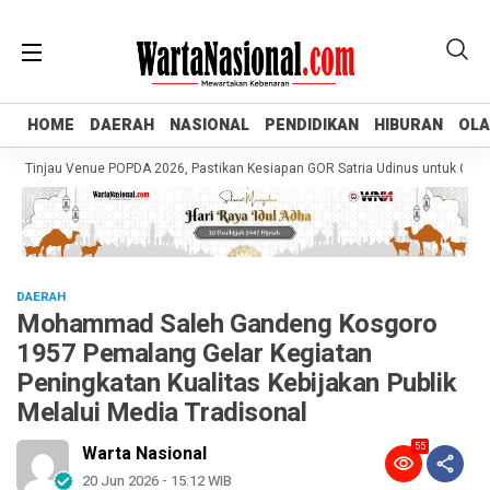
HOME
HOME
DAERAH
DAERAH
NASIONAL
NASIONAL
PENDIDIKAN
PENDIDIKAN
HIBURAN
HIBURAN
OL
OL
njau Venue POPDA 2026, Pastikan Kesiapan GOR Satria Udinus untuk Cabor Ten
DAERAH
Mohammad Saleh Gandeng Kosgoro
1957 Pemalang Gelar Kegiatan
Peningkatan Kualitas Kebijakan Publik
Melalui Media Tradisonal
55
Warta Nasional
20 Jun 2026 - 15:12 WIB