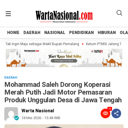
HOME
HOME
DAERAH
DAERAH
NASIONAL
NASIONAL
PENDIDIKAN
PENDIDIKAN
HIBURAN
HIBURAN
OL
OL
ak Ingin Maju sebagai Wakil Bupati Pemalang
Ketum PTMSI Jateng Tinjau Ven
DAERAH
Mohammad Saleh Dorong Koperasi
Merah Putih Jadi Motor Pemasaran
Produk Unggulan Desa di Jawa Tengah
10
Warta Nasional
18 Mei 2026 - 15:48 WIB