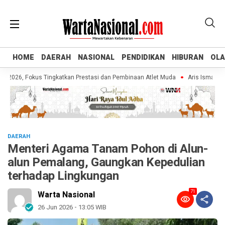
HOME
HOME
DAERAH
DAERAH
NASIONAL
NASIONAL
PENDIDIKAN
PENDIDIKAN
HIBURAN
HIBURAN
OL
OL
26, Fokus Tingkatkan Prestasi dan Pembinaan Atlet Muda
Aris Ismail Tegas
DAERAH
Menteri Agama Tanam Pohon di Alun-
alun Pemalang, Gaungkan Kepedulian
terhadap Lingkungan
71
Warta Nasional
26 Jun 2026 - 13:05 WIB