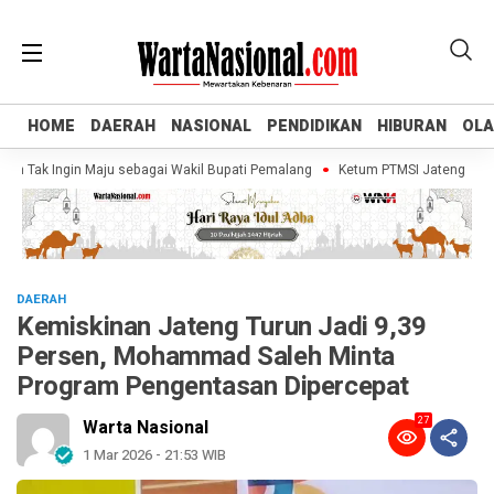
HOME
HOME
DAERAH
DAERAH
NASIONAL
NASIONAL
PENDIDIKAN
PENDIDIKAN
HIBURAN
HIBURAN
OL
OL
Tak Ingin Maju sebagai Wakil Bupati Pemalang
Ketum PTMSI Jateng Tinjau Ve
DAERAH
Kemiskinan Jateng Turun Jadi 9,39
Persen, Mohammad Saleh Minta
Program Pengentasan Dipercepat
27
Warta Nasional
1 Mar 2026 - 21:53 WIB