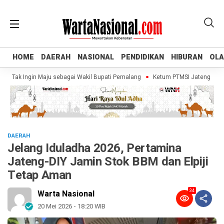
HOME
HOME
DAERAH
DAERAH
NASIONAL
NASIONAL
PENDIDIKAN
PENDIDIKAN
HIBURAN
HIBURAN
OL
OL
Tak Ingin Maju sebagai Wakil Bupati Pemalang
Ketum PTMSI Jateng Tinjau Ve
DAERAH
Jelang Iduladha 2026, Pertamina
Jateng-DIY Jamin Stok BBM dan Elpiji
Tetap Aman
34
Warta Nasional
20 Mei 2026 - 18:20 WIB