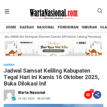
HOME
HOME
DAERAH
DAERAH
NASIONAL
NASIONAL
PENDIDIKAN
PENDIDIKAN
HIBURAN
HIBURAN
OL
OL
ku UMKM dan Kemajuan Ekonomi Daerah, BRI Kantor Cabang Pemalang Salurkan K
DAERAH
Jadwal Samsat Keliling Kabupaten
Tegal Hari Ini Kamis 16 Oktober 2025,
Buka Dilokasi Ini!
90
Warta Nasional
16 Okt 2025 - 08:29 WIB