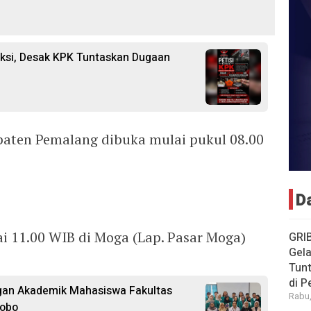
ksi, Desak KPK Tuntaskan Dugaan
paten Pemalang dibuka mulai pukul 08.00
D
i 11.00 WIB di Moga (Lap. Pasar Moga)
GRI
Gela
Tun
di 
an Akademik Mahasiswa Fakultas
Rabu,
sobo