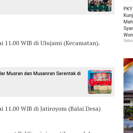
PKY
Kun
Mah
Sya
Won
Selas
i 11.00 WIB di Ulujami (Kecamatan).
ar Musran dan Musanran Serentak di
 11.00 WIB di Jatiroyom (Balai Desa)