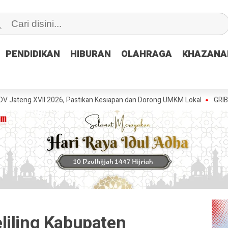
PENDIDIKAN
PENDIDIKAN
HIBURAN
HIBURAN
OLAHRAGA
OLAHRAGA
KHAZANA
KHAZANA
I 2026, Pastikan Kesiapan dan Dorong UMKM Lokal
GRIB Jaya Pemal
liling Kabupaten