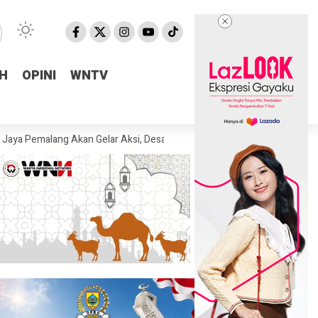
H
H
OPINI
OPINI
WNTV
WNTV
ang Akan Gelar Aksi, Desak KPK Tuntaskan Dugaan Korupsi di Pemalang