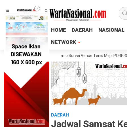
HOME
HOME
DAERAH
DAERAH
NASIONAL
NASIONAL
NETWORK
NETWORK
 Lukas Arry Dwiko Utomo Survei Venue Tenis Meja PORPROV Jateng XVI
DAERAH
Jadwal Samsat Ke