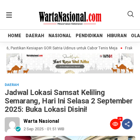
HOME
HOME
DAERAH
DAERAH
NASIONAL
NASIONAL
PENDIDIKAN
PENDIDIKAN
HIBURAN
HIBURAN
OL
OL
Pastikan Kesiapan GOR Satria Udinus untuk Cabor Tenis Meja
Fraksi Golkar
DAERAH
Jadwal Lokasi Samsat Keliling
Semarang, Hari Ini Selasa 2 September
2025: Buka Lokasi Disini!
28
Warta Nasional
2 Sep 2025 - 01:51 WIB