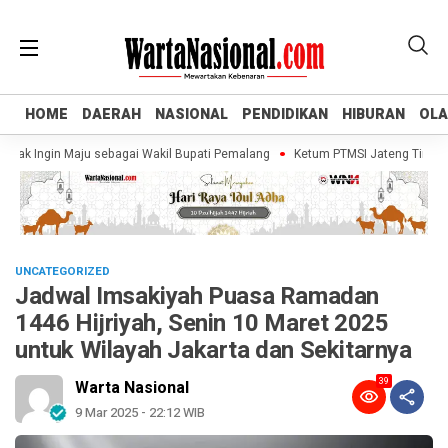
HOME
HOME
DAERAH
DAERAH
NASIONAL
NASIONAL
PENDIDIKAN
PENDIDIKAN
HIBURAN
HIBURAN
OL
OL
k Ingin Maju sebagai Wakil Bupati Pemalang
Ketum PTMSI Jateng Tinjau Venu
UNCATEGORIZED
Jadwal Imsakiyah Puasa Ramadan
1446 Hijriyah, Senin 10 Maret 2025
untuk Wilayah Jakarta dan Sekitarnya
39
Warta Nasional
9 Mar 2025 - 22:12 WIB