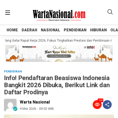
HOME
HOME
DAERAH
DAERAH
NASIONAL
NASIONAL
PENDIDIKAN
PENDIDIKAN
HIBURAN
HIBURAN
OL
OL
g Gelar Rapat Kerja 2026, Fokus Tingkatkan Prestasi dan Pembinaan Atlet Mud
PENDIDIKAN
Info! Pendaftaran Beasiswa Indonesia
Bangkit 2026 Dibuka, Berikut Link dan
Daftar Prodinya
124
Warta Nasional
9 Mei 2026 - 09:03 WIB