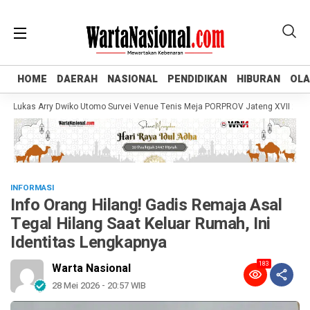
HOME
HOME
DAERAH
DAERAH
NASIONAL
NASIONAL
PENDIDIKAN
PENDIDIKAN
HIBURAN
HIBURAN
OL
OL
ukas Arry Dwiko Utomo Survei Venue Tenis Meja PORPROV Jateng XVII 2026, Pa
INFORMASI
Info Orang Hilang! Gadis Remaja Asal
Tegal Hilang Saat Keluar Rumah, Ini
Identitas Lengkapnya
183
Warta Nasional
28 Mei 2026 - 20:57 WIB