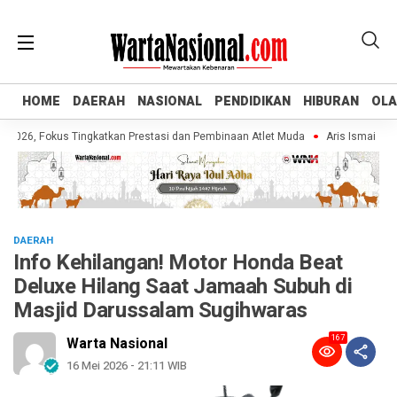
HOME
HOME
DAERAH
DAERAH
NASIONAL
NASIONAL
PENDIDIKAN
PENDIDIKAN
HIBURAN
HIBURAN
OL
OL
6, Fokus Tingkatkan Prestasi dan Pembinaan Atlet Muda
Aris Ismail Tegask
DAERAH
Info Kehilangan! Motor Honda Beat
Deluxe Hilang Saat Jamaah Subuh di
Masjid Darussalam Sugihwaras
167
Warta Nasional
16 Mei 2026 - 21:11 WIB