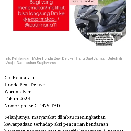
Info Kehilangan! Motor Honda Beat Deluxe Hilang Saat Jamaah Subuh di
Masjid Darussalam Sugihwaras
Ciri Kendaraan:
Honda Beat Deluxe
Warna silver
Tahun 2024
Nomor polisi: G 4475 TAD
Selanjutnya, masyarakat diimbau meningkatkan
kewaspadaan terhadap aksi pencurian kendaraan
bermotor, terutama saat memarkir kendaraan di tempat