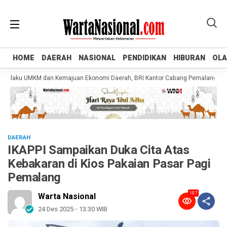
HOME
HOME
DAERAH
DAERAH
NASIONAL
NASIONAL
PENDIDIKAN
PENDIDIKAN
HIBURAN
HIBURAN
OL
OL
aku UMKM dan Kemajuan Ekonomi Daerah, BRI Kantor Cabang Pemalang Salurkan 
DAERAH
IKAPPI Sampaikan Duka Cita Atas
Kebakaran di Kios Pakaian Pasar Pagi
Pemalang
107
Warta Nasional
24 Des 2025 - 13:30 WIB