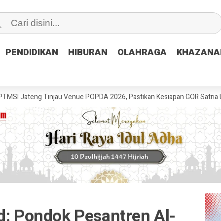
PENDIDIKAN
PENDIDIKAN
HIBURAN
HIBURAN
OLAHRAGA
OLAHRAGA
KHAZANA
KHAZANA
 Tinjau Venue POPDA 2026, Pastikan Kesiapan GOR Satria Udinus untu
d: Pondok Pesantren Al-