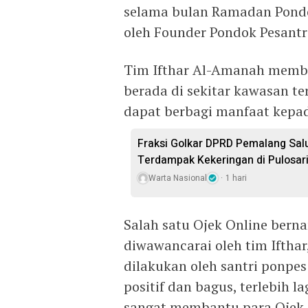
selama bulan Ramadan Pondo
oleh Founder Pondok Pesantre
Tim Ifthar Al-Amanah memba
berada di sekitar kawasan te
dapat berbagi manfaat kepa
Fraksi Golkar DPRD Pemalang Salu
Terdampak Kekeringan di Pulosar
Warta Nasional
1 hari
Salah satu Ojek Online bern
diwawancarai oleh tim Ifth
dilakukan oleh santri ponp
positif dan bagus, terlebih 
sangat membantu para Ojek O