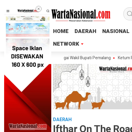
HOME
HOME
DAERAH
DAERAH
NASIONAL
NASIONAL
NETWORK
NETWORK
kan Tak Ingin Maju sebagai Wakil Bupati Pemalang
Ketum PTMSI Jateng
DAERAH
Ifthar On The Roa