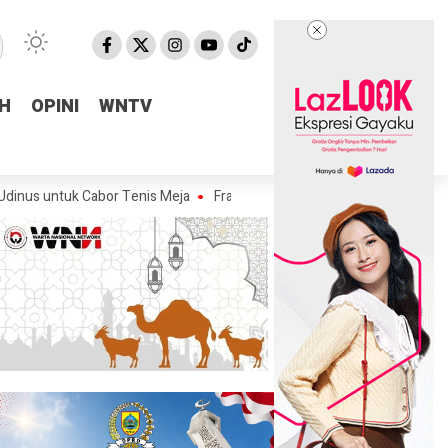
H
H
OPINI
OPINI
WNTV
WNTV
k Cabor Tenis Meja
Fraksi Golkar DPRD Pemalang Salurkan Bantuan Ai