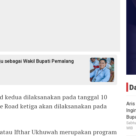
aju sebagai Wakil Bupati Pemalang
D
ad kedua dilaksanakan pada tanggal 10
Aris
he Road ketiga akan dilaksanakan pada
Ingi
Bup
Sabtu
WIB
d atau Ifthar Ukhuwah merupakan program