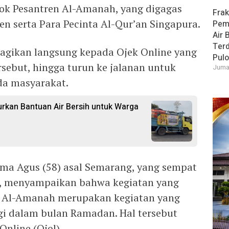
k Pesantren Al-Amanah, yang digagas
Frak
n serta Para Pecinta Al-Qur’an Singapura.
Pem
Air 
Ter
gikan langsung kepada Ojek Online yang
Pulo
rsebut, hingga turun ke jalanan untuk
Jumat
da masyarakat.
rkan Bantuan Air Bersih untuk Warga
i
ama Agus (58) asal Semarang, yang sempat
ar, menyampaikan bahwa kegiatan yang
es Al-Amanah merupakan kegiatan yang
lagi dalam bulan Ramadan. Hal tersebut
nline (Ojol).