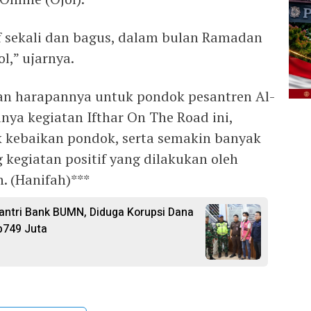
if sekali dan bagus, dalam bulan Ramadan
l,” ujarnya.
an harapannya untuk pondok pesantren Al-
a kegiatan Ifthar On The Road ini,
 kebaikan pondok, serta semakin banyak
egiatan positif yang dilakukan oleh
 (Hanifah)***
ntri Bank BUMN, Diduga Korupsi Dana
p749 Juta