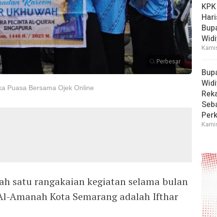
KPK
Hari
Bup
Widi
Kamis
Perbesar
Bup
Widi
ka Puasa Bersama Ojek Online
Reka
Seba
Perk
Kamis
ah satu rangakaian kegiatan selama bulan
l-Amanah Kota Semarang adalah Ifthar