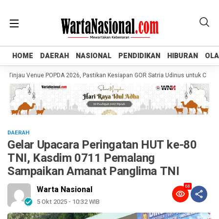
HOME
HOME
DAERAH
DAERAH
NASIONAL
NASIONAL
PENDIDIKAN
PENDIDIKAN
HIBURAN
HIBURAN
OL
OL
njau Venue POPDA 2026, Pastikan Kesiapan GOR Satria Udinus untuk Cabor Ten
DAERAH
Gelar Upacara Peringatan HUT ke-80
TNI, Kasdim 0711 Pemalang
Sampaikan Amanat Panglima TNI
68
Warta Nasional
5 Okt 2025 - 10:32 WIB