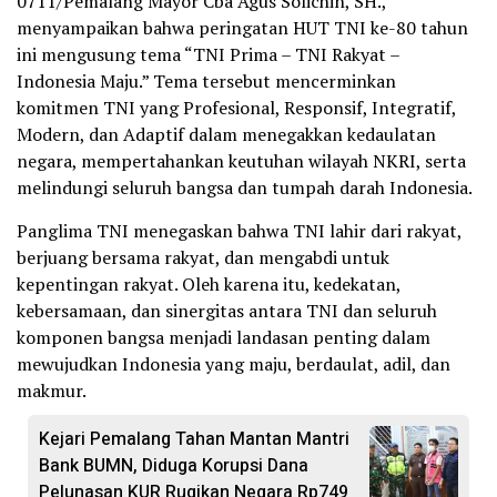
0711/Pemalang Mayor Cba Agus Solichin, SH.,
menyampaikan bahwa peringatan HUT TNI ke-80 tahun
ini mengusung tema “TNI Prima – TNI Rakyat –
Indonesia Maju.” Tema tersebut mencerminkan
komitmen TNI yang Profesional, Responsif, Integratif,
Modern, dan Adaptif dalam menegakkan kedaulatan
negara, mempertahankan keutuhan wilayah NKRI, serta
melindungi seluruh bangsa dan tumpah darah Indonesia.
Panglima TNI menegaskan bahwa TNI lahir dari rakyat,
berjuang bersama rakyat, dan mengabdi untuk
kepentingan rakyat. Oleh karena itu, kedekatan,
kebersamaan, dan sinergitas antara TNI dan seluruh
komponen bangsa menjadi landasan penting dalam
mewujudkan Indonesia yang maju, berdaulat, adil, dan
makmur.
Kejari Pemalang Tahan Mantan Mantri
Bank BUMN, Diduga Korupsi Dana
Pelunasan KUR Rugikan Negara Rp749