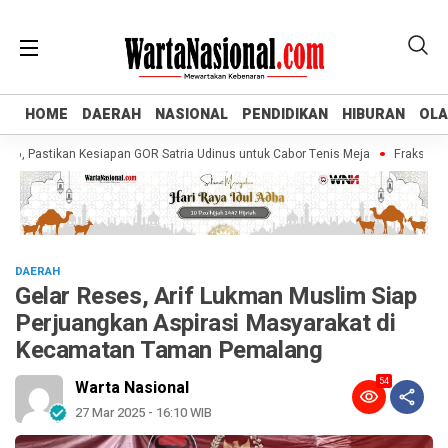
HOME
HOME
DAERAH
DAERAH
NASIONAL
NASIONAL
PENDIDIKAN
PENDIDIKAN
HIBURAN
HIBURAN
OL
OL
astikan Kesiapan GOR Satria Udinus untuk Cabor Tenis Meja
Fraksi Golkar 
DAERAH
Gelar Reses, Arif Lukman Muslim Siap
Perjuangkan Aspirasi Masyarakat di
Kecamatan Taman Pemalang
54
Warta Nasional
27 Mar 2025 - 16:10 WIB