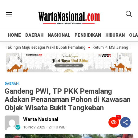
HOME
HOME
DAERAH
DAERAH
NASIONAL
NASIONAL
PENDIDIKAN
PENDIDIKAN
HIBURAN
HIBURAN
OL
OL
ak Ingin Maju sebagai Wakil Bupati Pemalang
Ketum PTMSI Jateng Tinjau Ven
DAERAH
Gandeng PWI, TP PKK Pemalang
Adakan Penanaman Pohon di Kawasan
Objek Wisata Bukit Tangkeban
61
Warta Nasional
16 Nov 2025 - 21:10 WIB