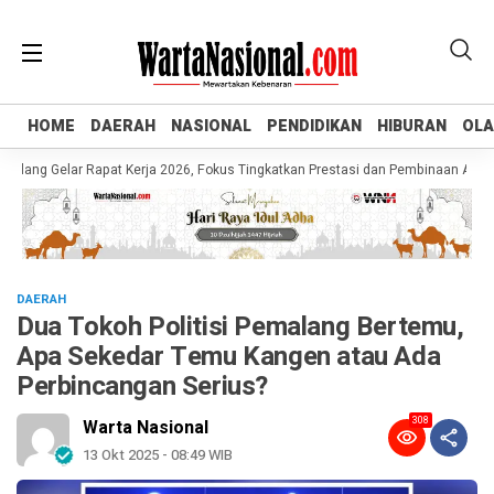
HOME
HOME
DAERAH
DAERAH
NASIONAL
NASIONAL
PENDIDIKAN
PENDIDIKAN
HIBURAN
HIBURAN
OL
OL
g Gelar Rapat Kerja 2026, Fokus Tingkatkan Prestasi dan Pembinaan Atlet Mud
DAERAH
Dua Tokoh Politisi Pemalang Bertemu,
Apa Sekedar Temu Kangen atau Ada
Perbincangan Serius?
308
Warta Nasional
13 Okt 2025 - 08:49 WIB