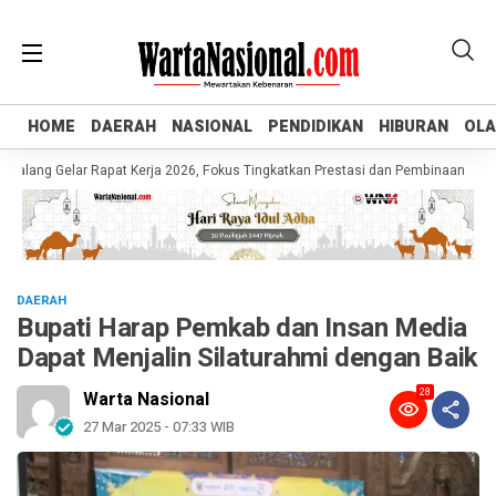
HOME
HOME
DAERAH
DAERAH
NASIONAL
NASIONAL
PENDIDIKAN
PENDIDIKAN
HIBURAN
HIBURAN
OL
OL
g Gelar Rapat Kerja 2026, Fokus Tingkatkan Prestasi dan Pembinaan Atlet Mud
DAERAH
Bupati Harap Pemkab dan Insan Media
Dapat Menjalin Silaturahmi dengan Baik
28
Warta Nasional
27 Mar 2025 - 07:33 WIB