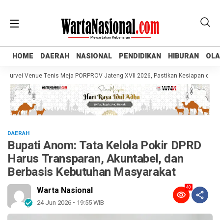
HOME
HOME
DAERAH
DAERAH
NASIONAL
NASIONAL
PENDIDIKAN
PENDIDIKAN
HIBURAN
HIBURAN
OL
OL
vei Venue Tenis Meja PORPROV Jateng XVII 2026, Pastikan Kesiapan dan Doro
DAERAH
Bupati Anom: Tata Kelola Pokir DPRD
Harus Transparan, Akuntabel, dan
Berbasis Kebutuhan Masyarakat
40
Warta Nasional
24 Jun 2026 - 19:55 WIB