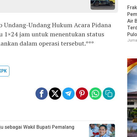
Frak
Pem
Air 
tab Undang-Undang Hukum Acara Pidana
Ter
u 1×24 jam untuk menentukan status
Pulo
Jumat
nkan dalam operasi tersebut.***
KPK
aju sebagai Wakil Bupati Pemalang