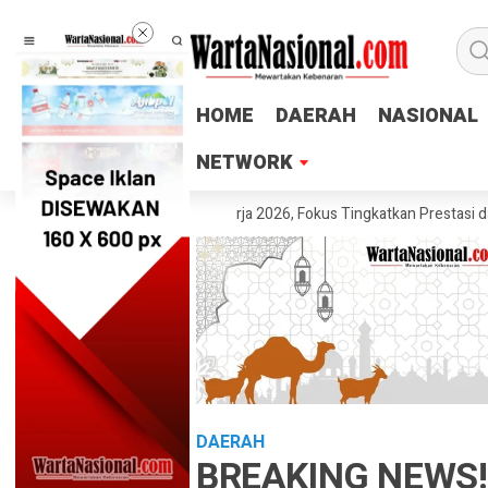
HOME
HOME
DAERAH
DAERAH
NASIONAL
NASIONAL
NETWORK
NETWORK
alang Gelar Rapat Kerja 2026, Fokus Tingkatkan Prestasi dan Pembina
DAERAH
BREAKING NEWS! 