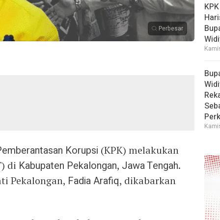
KPK
Hari
Bup
Perbesar
Widi
Kamis
Bup
Widi
Reka
Seba
Perk
Kamis
Pemberantasan Korupsi
(KPK) melakukan
) di
Kabupaten Pekalongan
,
Jawa Tengah
.
ati Pekalongan,
Fadia Arafiq
, dikabarkan