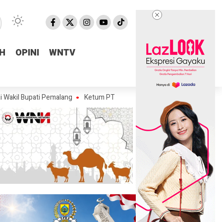
H
H
OPINI
OPINI
WNTV
WNTV
ati Pemalang
Ketum PTMSI Jateng Tinjau Venue POPDA 2026, Pastikan