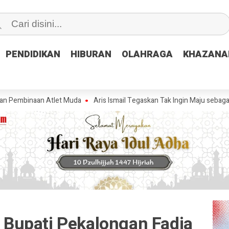
PENDIDIKAN
PENDIDIKAN
HIBURAN
HIBURAN
OLAHRAGA
OLAHRAGA
KHAZANA
KHAZANA
an Atlet Muda
Aris Ismail Tegaskan Tak Ingin Maju sebagai Wakil Bup
Bupati Pekalongan Fadia