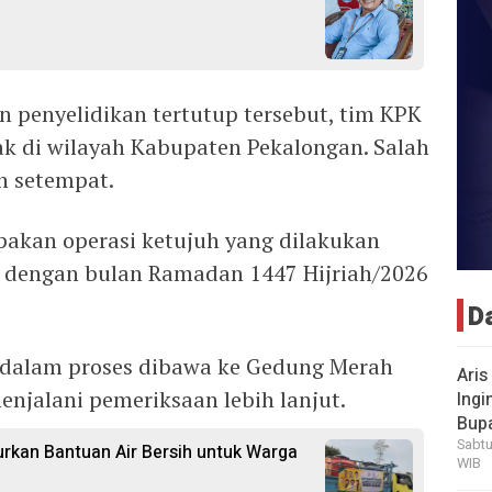
n penyelidikan tertutup tersebut, tim KPK
 di wilayah Kabupaten Pekalongan. Salah
h setempat.
akan operasi ketujuh yang dilakukan
n dengan bulan Ramadan 1447 Hijriah/2026
D
ah dalam proses dibawa ke Gedung Merah
Aris
njalani pemeriksaan lebih lanjut.
Ingi
Bup
Sabtu
rkan Bantuan Air Bersih untuk Warga
WIB
i