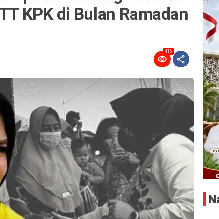
 OTT KPK di Bulan Ramadan
416
N