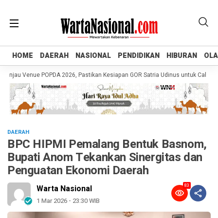
HOME
HOME
DAERAH
DAERAH
NASIONAL
NASIONAL
PENDIDIKAN
PENDIDIKAN
HIBURAN
HIBURAN
OL
OL
au Venue POPDA 2026, Pastikan Kesiapan GOR Satria Udinus untuk Cabor Tenis 
DAERAH
BPC HIPMI Pemalang Bentuk Basnom,
Bupati Anom Tekankan Sinergitas dan
Penguatan Ekonomi Daerah
83
Warta Nasional
1 Mar 2026 - 23:30 WIB