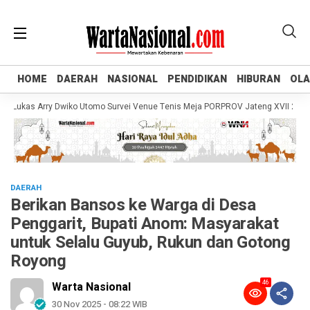
HOME
HOME
DAERAH
DAERAH
NASIONAL
NASIONAL
PENDIDIKAN
PENDIDIKAN
HIBURAN
HIBURAN
OL
OL
kas Arry Dwiko Utomo Survei Venue Tenis Meja PORPROV Jateng XVII 2026, Pa
DAERAH
Berikan Bansos ke Warga di Desa
Penggarit, Bupati Anom: Masyarakat
untuk Selalu Guyub, Rukun dan Gotong
Royong
46
Warta Nasional
30 Nov 2025 - 08:22 WIB