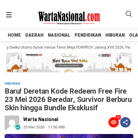
HOME
HOME
DAERAH
DAERAH
NASIONAL
NASIONAL
PENDIDIKAN
PENDIDIKAN
HIBURAN
HIBURAN
OL
OL
 Dwiko Utomo Survei Venue Tenis Meja PORPROV Jateng XVII 2026, Pastikan Ke
HIBURAN
Baru! Deretan Kode Redeem Free Fire
23 Mei 2026 Beredar, Survivor Berburu
Skin hingga Bundle Eksklusif
43
Warta Nasional
23 Mei 2026 - 11:56 WIB