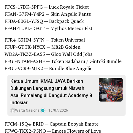
FFCS-17DK-5PFG — Luck Royale Ticket
FFAN-G7FM-Y4P2 — Skin Angelic Pants
FFDA-60GL-Y5SQ — Backpack Quack
FFAH-TUPL-DFGT — Mythos Meteor Fist
FFR4-G3HM-5YJN — Token Universal
FFUP-GTTX-NYCX — M82B Golden
WD2A-TK3Z-EA55 — Gloo Wall Odd Jobs
FFGI-NTAM-A2HF — Token Sadaharu / Gintoki Bundle
FFGL-VCR9-MJK2 — Bundle Blue Angelic
Ketua Umum IKMAL JAYA Berikan
Dukungan Langsung untuk Niswah
Asal Pemalang di Dangdut Academy 8
Indosiar
Warta Nasional
16/07/2026
FFCM-15Q4-BRID — Captain Booyah Emote
FFWC-TKX2-P5NQ — Emote Flowers of Love