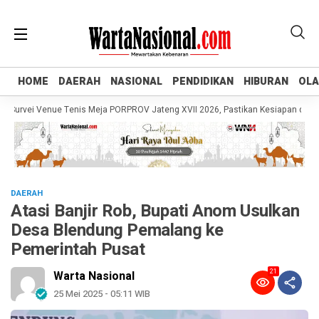
HOME
HOME
DAERAH
DAERAH
NASIONAL
NASIONAL
PENDIDIKAN
PENDIDIKAN
HIBURAN
HIBURAN
OL
OL
rvei Venue Tenis Meja PORPROV Jateng XVII 2026, Pastikan Kesiapan dan Doro
DAERAH
Atasi Banjir Rob, Bupati Anom Usulkan
Desa Blendung Pemalang ke
Pemerintah Pusat
21
Warta Nasional
25 Mei 2025 - 05:11 WIB