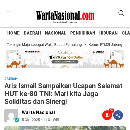
HOME
HOME
DAERAH
DAERAH
NASIONAL
NASIONAL
PENDIDIKAN
PENDIDIKAN
HIBURAN
HIBURAN
OL
OL
Tak Ingin Maju sebagai Wakil Bupati Pemalang
Ketum PTMSI Jateng Tinjau Ve
DAERAH
Aris Ismail Sampaikan Ucapan Selamat
HUT ke-80 TNI: Mari kita Jaga
Soliditas dan Sinergi
50
Warta Nasional
5 Okt 2025 - 11:01 WIB