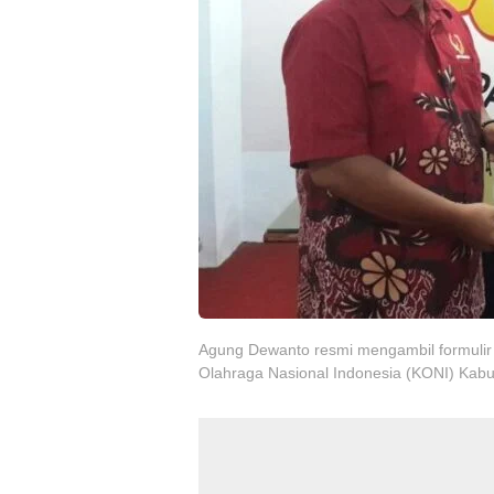
Agung Dewanto resmi mengambil formulir
Olahraga Nasional Indonesia (KONI) Kabu