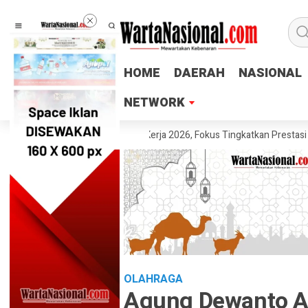
HOME
HOME
DAERAH
DAERAH
NASIONAL
NASIONAL
NETWORK
NETWORK
malang Gelar Rapat Kerja 2026, Fokus Tingkatkan Prestasi dan Pembin
OLAHRAGA
Agung Dewanto Am