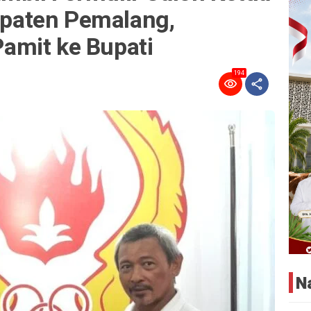
paten Pemalang,
amit ke Bupati
194
N