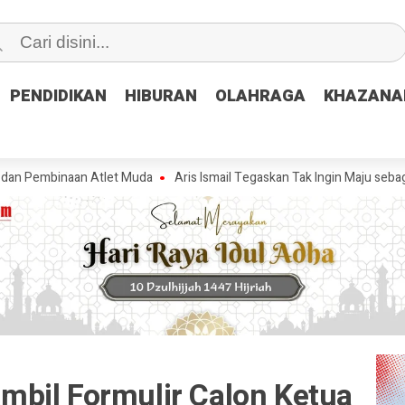
PENDIDIKAN
PENDIDIKAN
HIBURAN
HIBURAN
OLAHRAGA
OLAHRAGA
KHAZANA
KHAZANA
aan Atlet Muda
Aris Ismail Tegaskan Tak Ingin Maju sebagai Wakil Bu
bil Formulir Calon Ketua