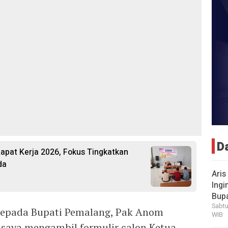
D
pat Kerja 2026, Fokus Tingkatkan
da
Aris
Ingi
Bup
Sabtu
 kepada Bupati Pemalang, Pak Anom
WIB
h saya mengambil formulir calon Ketua