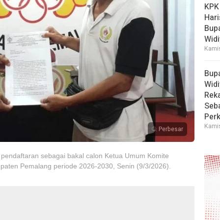
KPK
Hari
Bup
Widi
Kamis
Bup
Widi
Reka
Seba
Perk
Kamis
Perbesar
 pendaftaran sebagai bakal calon Ketua Umum Komite
paten Pemalang periode 2026-2030, Senin (9/3/2026).