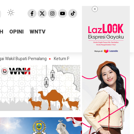
H
H
OPINI
OPINI
WNTV
WNTV
pati Pemalang
Ketum PTMSI Jateng Tinjau Venue POPDA 2026, Pastika