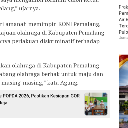
Frak
ang,” ujarnya.
Pem
Air 
beri amanah memimpin KONI Pemalang,
Ter
majuan olahraga di Kabupaten Pemalang
Pulo
Jumat
nya perlakuan diskriminatif terhadap
ukan olahraga di Kabupaten Pemalang
cabang olahraga berhak untuk maju dan
a masing-masing,” kata Agung.
e POPDA 2026, Pastikan Kesiapan GOR
Meja