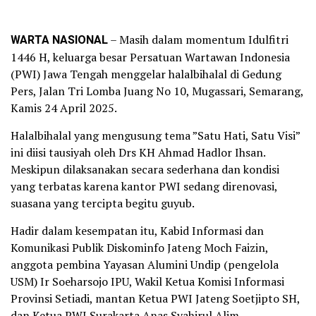
WARTA NASIONAL
– Masih dalam momentum Idulfitri
1446 H, keluarga besar Persatuan Wartawan Indonesia
(PWI) Jawa Tengah menggelar halalbihalal di Gedung
Pers, Jalan Tri Lomba Juang No 10, Mugassari, Semarang,
Kamis 24 April 2025.
Halalbihalal yang mengusung tema ”Satu Hati, Satu Visi”
ini diisi tausiyah oleh Drs KH Ahmad Hadlor Ihsan.
Meskipun dilaksanakan secara sederhana dan kondisi
yang terbatas karena kantor PWI sedang direnovasi,
suasana yang tercipta begitu guyub.
Hadir dalam kesempatan itu, Kabid Informasi dan
Komunikasi Publik Diskominfo Jateng Moch Faizin,
anggota pembina Yayasan Alumini Undip (pengelola
USM) Ir Soeharsojo IPU, Wakil Ketua Komisi Informasi
Provinsi Setiadi, mantan Ketua PWI Jateng Soetjipto SH,
dan Ketua PWI Surakarta Anas Syahirul Alim.