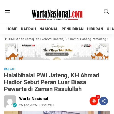
HOME
HOME
DAERAH
DAERAH
NASIONAL
NASIONAL
PENDIDIKAN
PENDIDIKAN
HIBURAN
HIBURAN
OL
OL
u UMKM dan Kemajuan Ekonomi Daerah, BRI Kantor Cabang Pemalang Salurkan KUR
DAERAH
Halalbihalal PWI Jateng, KH Ahmad
Hadlor Sebut Peran Luar Biasa
Pewarta di Zaman Rasulullah
50
Warta Nasional
25 Apr 2025 - 01:23 WIB